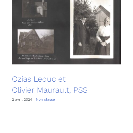
Ozias Leduc et
Olivier Maurault, PSS
2 avril 2024
|
Non classé