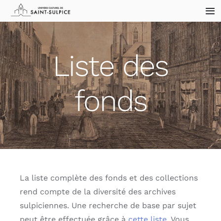
Skip
Tog
to
Nav
content
Accueil
Liste des
Archives
fonds
Collections
Sites historiques
Blogue
La liste complète des fonds et des collections
rend compte de la diversité des archives
Nous joindre
sulpiciennes. Une recherche de base par sujet
peut être effectuée grâce à
cette liste
. Vous