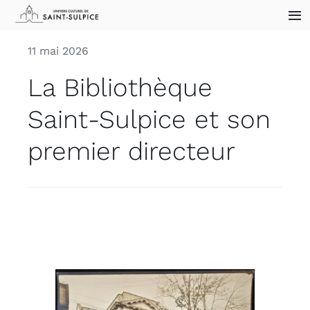
Skip
Tog
to
Nav
content
11 mai 2026
Accueil
La Bibliothèque
Archives
Saint-Sulpice et son
premier directeur
Collections
Sites historiques
Blogue
Nous joindre