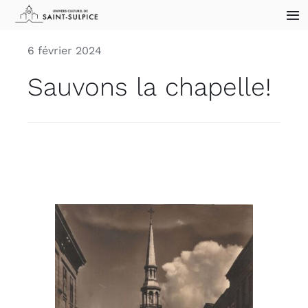
Skip
Tog
to
Nav
content
6 février 2024
Accueil
Sauvons la chapelle!
Archives
Collections
Sites historiques
Blogue
Nous joindre